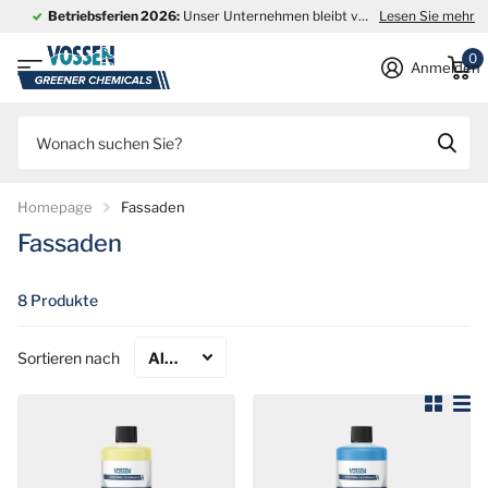
Betriebsferien 2026:
Unser Unternehmen bleibt vom
Lesen Sie mehr
27. Juli bis einsc
0
Anmelden
Homepage
Fassaden
Fassaden
8 Produkte
Sortieren nach