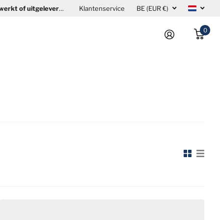
erkt of uitgeleverd
. Om uw levering vóór onze vakantieperiode te kunne
Klantenservice
BE (EUR €)
0