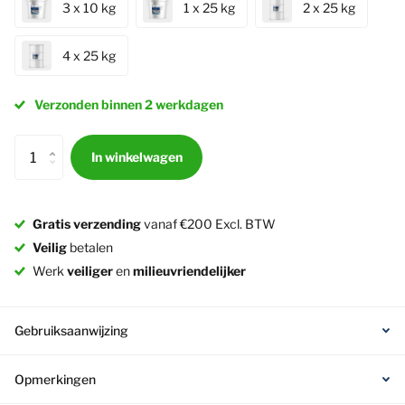
3 x 10 kg
1 x 25 kg
2 x 25 kg
4 x 25 kg
Verzonden binnen 2 werkdagen
In winkelwagen
Gratis verzending
vanaf €200 Excl. BTW
Veilig
betalen
Werk
veiliger
en
milieuvriendelijker
Gebruiksaanwijzing
Opmerkingen