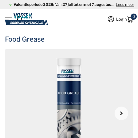
Vakantieperiode 2026:
Van
27 juli tot en met 7 augustus
is ons bedrijf
Lees meer
0
Login
Food Grease