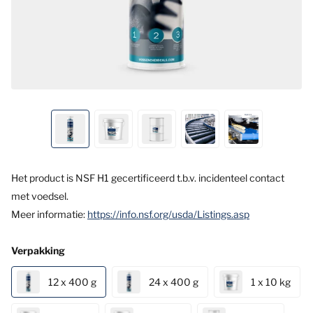
Het product is NSF H1 gecertificeerd t.b.v. incidenteel contact
met voedsel.
Meer informatie:
https://info.nsf.org/usda/Listings.asp
Verpakking
12 x 400 g
24 x 400 g
1 x 10 kg