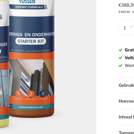
€388,3
€469,95
I
Grat
Veil
Wer
Gebruik
Hoeveel
Inhoud 
Toepas