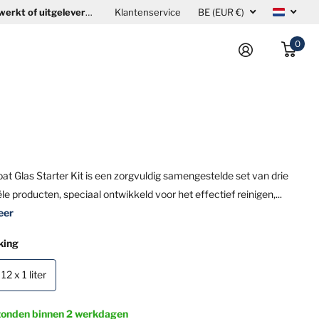
erkt of uitgeleverd
. Om uw levering vóór onze vakantieperiode te kunne
Klantenservice
BE (EUR €)
0
at Glas Starter Kit is een zorgvuldig samengestelde set van drie
le producten, speciaal ontwikkeld voor het effectief reinigen,...
eer
king
12 x 1 liter
zonden binnen 2 werkdagen