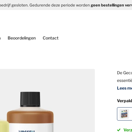
bedrijf gesloten. Gedurende deze periode worden
geen bestellingen verw
n
Beoordelingen
Contact
De Geco
essentië
Lees m
Verpak
Ver