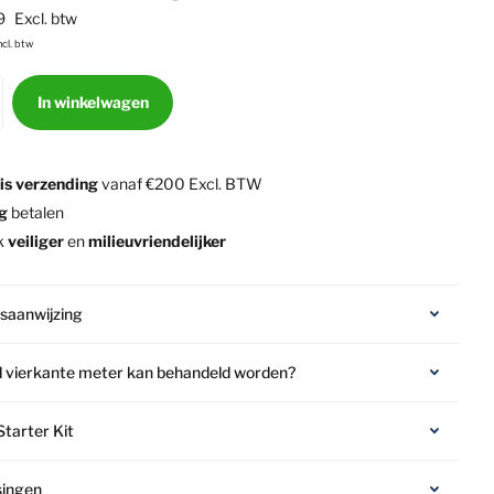
9
Excl. btw
ncl. btw
In winkelwagen
is verzending
vanaf €200 Excl. BTW
ig
betalen
k
veiliger
en
milieuvriendelijker
saanwijzing
 vierkante meter kan behandeld worden?
Starter Kit
singen