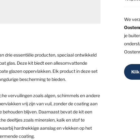
We verz
Oostenr
je buite
onderst
Oostenri
an drie essentiële producten, speciaal ontwikkeld
at glas. Deze kit biedt een allesomvattende
oate glazen oppervlakken. Elk product in deze set
Klik
langdurige bescherming te bieden.
ische vervuilingen zoals algen, schimmels en andere
rvlakken vrij zijn van vuil, zonder de coating aan
ie behouden blijven. Daarnaast bevat de kit een
e deeltjes zoals mineralen, kalk en stof te
waarbij hardnekkige aanslag en vlekken op het
hermende coating.