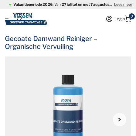
Vakantieperiode 2026:
Van
27 juli tot en met 7 augustus
is ons bedrijf
Lees meer
0
Login
Gecoate Damwand Reiniger –
Organische Vervuiling