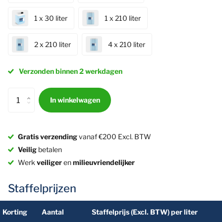
1 x 30 liter
1 x 210 liter
2 x 210 liter
4 x 210 liter
Verzonden binnen 2 werkdagen
In winkelwagen
Gratis verzending
vanaf €200 Excl. BTW
Veilig
betalen
Werk
veiliger
en
milieuvriendelijker
Staffelprijzen
Korting
Aantal
Staffelprijs (Excl. BTW) per liter