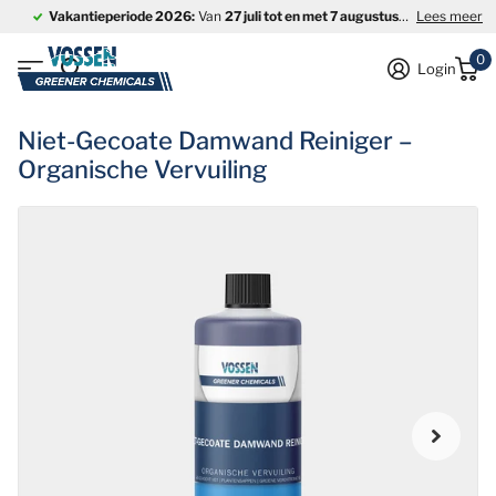
Vakantieperiode 2026:
Van
27 juli tot en met 7 augustus
is ons bedrijf
Lees meer
0
Login
Niet-Gecoate Damwand Reiniger –
Organische Vervuiling