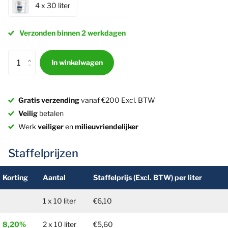
4 x 30 liter
Verzonden binnen 2 werkdagen
In winkelwagen
Gratis verzending
vanaf €200 Excl. BTW
Veilig
betalen
Werk
veiliger
en
milieuvriendelijker
Staffelprijzen
Korting
Aantal
Staffelprijs
(Excl. BTW)
per liter
1 x 10 liter
€6,10
8,20%
2 x 10 liter
€5,60