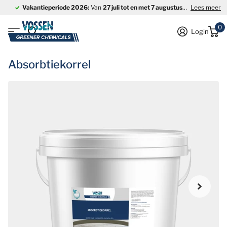
Vakantieperiode 2026:
Van
27 juli tot en met 7 augustus
is ons bedrijf
Lees meer
0
Login
Absorbtiekorrel