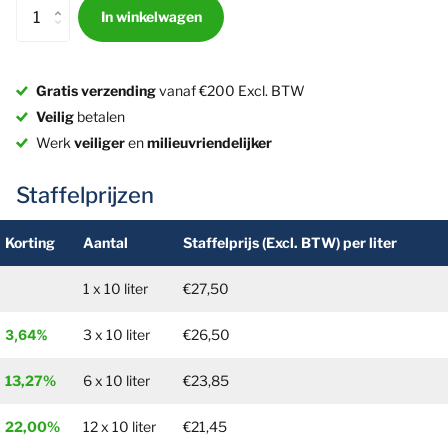
In winkelwagen
Gratis verzending
vanaf €200 Excl. BTW
Veilig
betalen
Werk
veiliger
en
milieuvriendelijker
Staffelprijzen
Korting
Aantal
Staffelprijs (Excl. BTW) per liter
1 x 10 liter
€27,50
3,64%
3 x 10 liter
€26,50
13,27%
6 x 10 liter
€23,85
22,00%
12 x 10 liter
€21,45