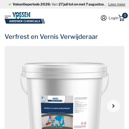
Vakantieperiode 2026:
Van
27 juli tot en met 7 augustus
is ons bedrijf
Lees meer
0
Login
Verfrest en Vernis Verwijderaar