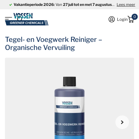
Vakantieperiode 2026:
Van
27 juli tot en met 7 augustus
is ons bedrijf
Lees meer
0
Login
Tegel- en Voegwerk Reiniger –
Organische Vervuiling