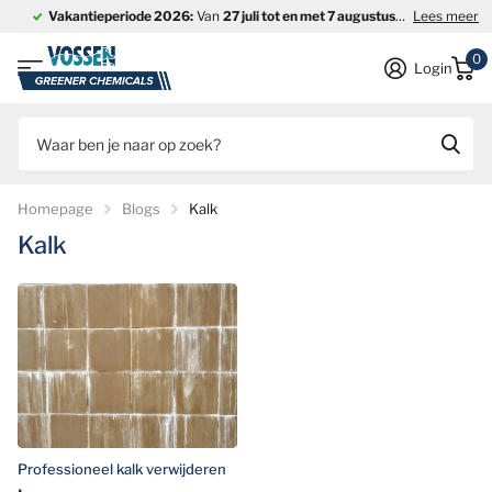
Vakantieperiode 2026:
Van
27 juli tot en met 7 augustus
is ons bedrijf
Lees meer
0
Login
Homepage
Blogs
Kalk
Kalk
Professioneel kalk verwijderen